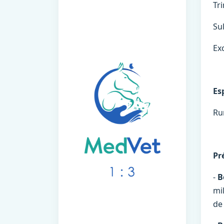
Tr
Su
Ex
Es
Ru
Pr
-
B
mi
de