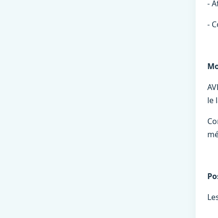
- 
- C
Mo
AV
le 
Co
mé
Po
Le