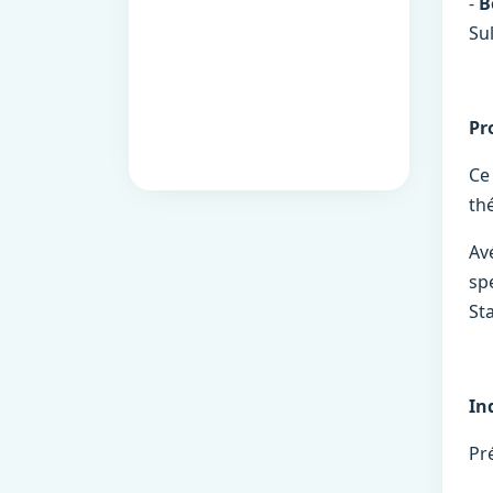
-
B
Su
Pr
Ce
th
Av
sp
St
In
Pr