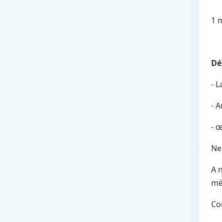
1 
Dé
- L
- 
- œ
Ne
A 
mé
Co