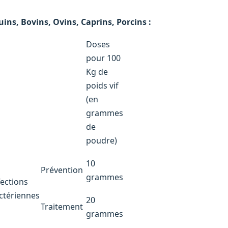
uins, Bovins, Ovins, Caprins, Porcins :
Doses
pour 100
Kg de
poids vif
(en
grammes
de
poudre)
10
Prévention
grammes
fections
ctériennes
20
Traitement
grammes