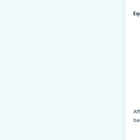
Eq
Af
ba