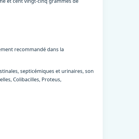
me et cent vingt-cinq grammes de
èrement recommandé dans la
tinales, septicémiques et urinaires, son
les, Colibacilles, Proteus,