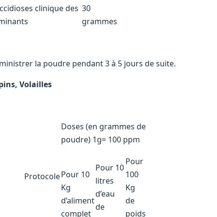
ccidioses clinique des
30
minants
grammes
ministrer la poudre pendant 3 à 5 jours de suite.
pins, Volailles
Doses (en grammes de
poudre) 1g= 100 ppm
Pour
Pour 10
Pour 10
100
Protocole
litres
Kg
Kg
d’eau
d’aliment
de
de
complet
poids