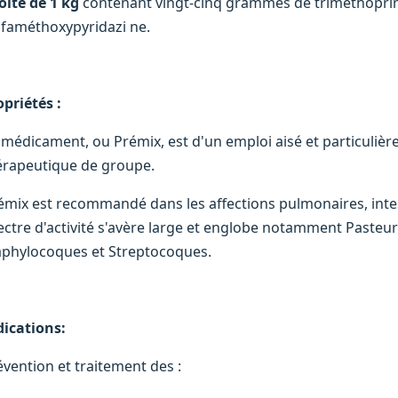
oîte de 1 kg
contenant vingt-cinq grammes de triméthopri
lfaméthoxypyridazi ne.
opriétés :
 médicament, ou Prémix, est d'un emploi aisé et particuli
érapeutique de groupe.
émix est recommandé dans les affections pulmonaires, intes
ectre d'activité s'avère large et englobe notamment Pasteurel
aphylocoques et Streptocoques.
dications:
évention et traitement des :