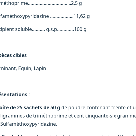
iméthoprime…………………………...2,5 g
lfaméthoxypyridazine ……………...11,62 g
cipient soluble………. q.s.p………….100 g
pèces cibles
minant, Equin, Lapin
ésentations
:
oîte de 25 sachets de 50 g
de poudre contenant trente et 
lligrammes de triméthoprime et cent cinquante-six gramme
 Sulfaméthoxypyridazine.