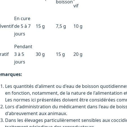
boisson
vif
En cure
éventif
de 5 à 7
15 g
7,5 g
10 g
jours
Pendant
ratif
3 à 5
30 g
15 g
20 g
jours
marques:
Les quantités d'aliment ou d'eau de boisson quotidienne
en fonction, notamment, de la nature de l'alimentation e
Les normes ici présentées doivent être considérées co
Lors d'administration du médicament dans l'eau de boiss
d'abreuvement aux animaux.
Dans les élevages particulièrement sensibles aux coccidio