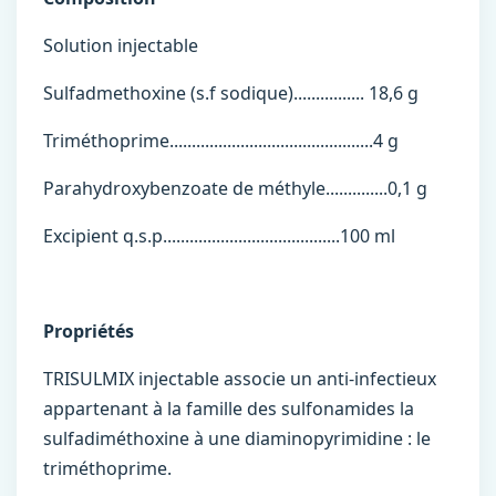
Solution injectable
Sulfadmethoxine (s.f sodique)................ 18,6 g
Triméthoprime..............................................4 g
Parahydroxybenzoate de méthyle..............0,1 g
Excipient q.s.p........................................100 ml
Propriétés
TRISULMIX injectable associe un anti-infectieux
appartenant à la famille des sulfonamides la
sulfadiméthoxine à une diaminopyrimidine : le
triméthoprime.