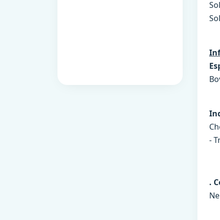
Sol
So
In
Es
Bov
In
Che
- 
. 
Ne 