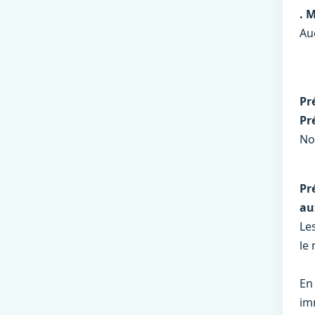
. 
Au
Pr
Pr
No
Pr
au
Le
le
En
im