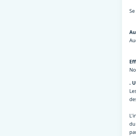
Se 
Au
Au
Ef
No
. 
Le
des
L'i
du
par