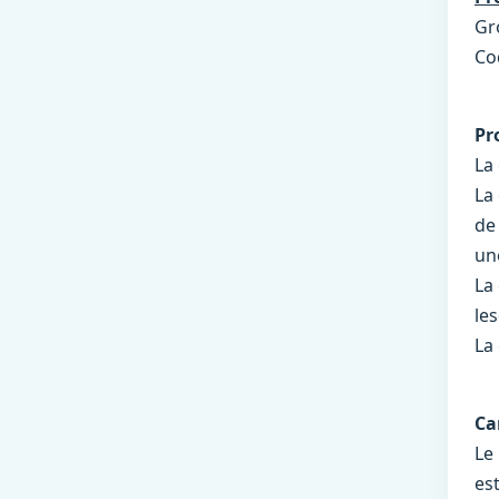
Gr
Co
Pr
La
La
de
une
La
le
La
Ca
Le
es