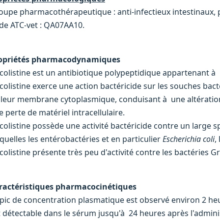
oupe pharmacothérapeutique : anti-infectieux intestinaux, 
de ATC-vet : QA07AA10.
opriétés pharmacodynamiques
 colistine est un antibiotique polypeptidique appartenant à 
 colistine exerce une action bactéricide sur les souches bac
 leur membrane cytoplasmique, conduisant à une altération d
 perte de matériel intracellulaire.
 colistine possède une activité bactéricide contre un large 
squelles les entérobactéries et en particulier
Escherichia coli
,
 colistine présente très peu d'activité contre les bactéries 
ractéristiques pharmacocinétiques
 pic de concentration plasmatique est observé environ 2 heur
t détectable dans le sérum jusqu'à 24 heures après l'admini