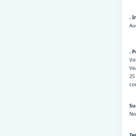
. 
Au
. 
Vo
Vea
25
co
Su
No
Te