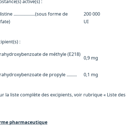
stance(s) active(s) :
istine ...................(sous forme de
200 000
lfate)
UI
ipient(s) :
rahydroxybenzoate de méthyle (E218)
0,9 mg
rahydroxybenzoate de propyle .........
0,1 mg
r la liste complète des excipients, voir rubrique « Liste des 
rme pharmaceutique