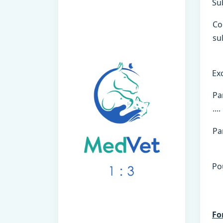
Sub
Col
su
Exc
Pa
....
Pa
Pou
Fo