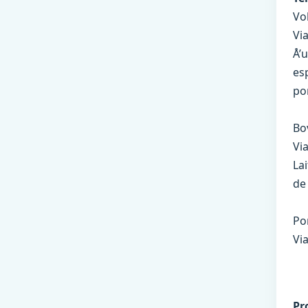
Vol
Via
Å’
es
po
Bov
Via
Lai
de
Por
Via
Pr