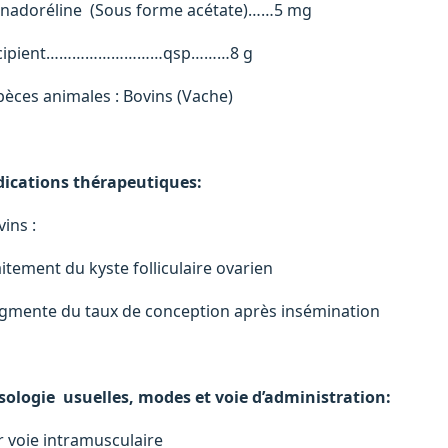
nadoréline (Sous forme acétate)……5 mg
cipient………………………qsp………8 g
pèces animales : Bovins (Vache)
dications thérapeutiques:
ins :
aitement du kyste folliculaire ovarien
gmente du taux de conception après insémination
sologie usuelles, modes et voie d’administration:
r voie intramusculaire