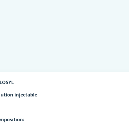
LOSYL
lution injectable
mposition: