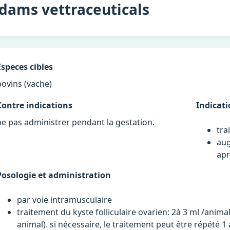
dams vettraceuticals
Especes cibles
bovins (vache)
Contre indications
Indicat
ne pas administrer pendant la gestation.
tra
aug
apr
Posologie et administration
par voie intramusculaire
traitement du kyste folliculaire ovarien: 2à 3 ml /anima
animal). si nécessaire, le traitement peut être répété 1