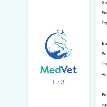
Go
Ex
Es
In
Bov
Tr
Au
Po
Pa