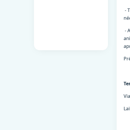
- 
né
- 
an
apr
Pr
Te
Via
Lai