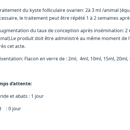
Traitement du kyste folliculaire ovarien: 2à 3 ml /animal (éq
cessaire, le traitement peut être répété 1 à 2 semaines aprè
Augmentation du taux de conception après insémination: 2 
imal).Le produit doit être administré au même moment de l'i
ès cet acte.
ésentation: Flacon en verre de : 2ml, 4ml, 10ml, 15ml, 20ml,
mps d’attente:
nde et abats : 1 jour
t : 0 jour