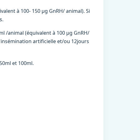
uivalent à 100- 150 µg GnRH/ animal). Si
s.
ml /animal (équivalent à 100 µg GnRH/
nsémination artificielle et/ou 12jours
 50ml et 100ml.