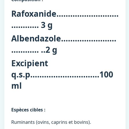
Rafoxanide……………………...
………… 3 g
Albendazole…………………...
………… ..2 g
Excipient
q.s.p………………...………100
ml
Espèces cibles :
Ruminants (ovins, caprins et bovins).