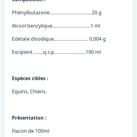
Phénylbutazone……………………….….20 g
Alcool benzylique………………….…….1 ml
Edetate disodique…………………..… 0,004 g
Excipient …….q.s.p……………..…….100 ml
Espèces cibles :
Equins, Chiens.
Présentation :
Flacon de 100ml