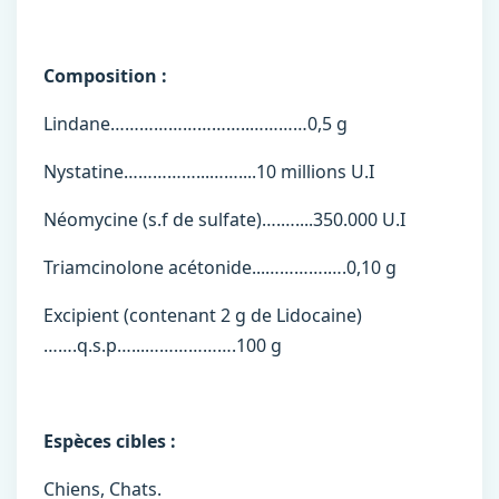
Composition :
Lindane………………………..…………0,5 g
Nystatine……………...……....10 millions U.I
Néomycine (s.f de sulfate)….…....350.000 U.I
Triamcinolone acétonide...………….….0,10 g
Excipient (contenant 2 g de Lidocaine)
…….q.s.p…...……………….100 g
Espèces cibles :
Chiens, Chats.