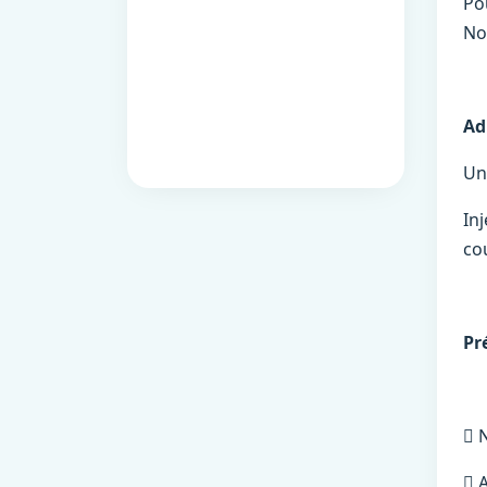
Po
No
Ad
Un
In
co
Pr
 
 