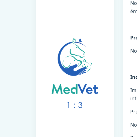
No
ém
Pr
No
In
Im
inf
Pr
No