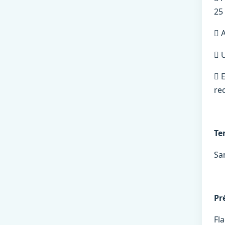
25 
 
 U
 E
re
Te
Sa
Pr
Fl