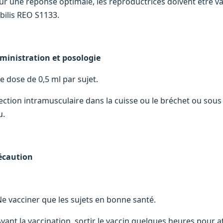
ur une réponse optimale, les reproductrices doivent être vac
bilis REO S1133.
ministration et posologie
e dose de 0,5 ml par sujet.
jection intramusculaire dans la cuisse ou le bréchet ou sous
u.
écaution
Ne vacciner que les sujets en bonne santé.
Avant la vaccination, sortir le vaccin quelques heures pour