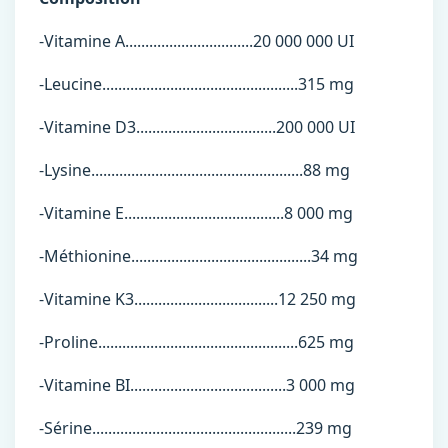
-Vitamine A................................20 000 000 UI
-Leucine.................................................315 mg
-Vitamine D3...................................200 000 UI
-Lysine.....................................................88 mg
-Vitamine E........................................8 000 mg
-Méthionine.............................................34 mg
-Vitamine K3....................................12 250 mg
-Proline..................................................625 mg
-Vitamine BI.......................................3 000 mg
-Sérine...................................................239 mg