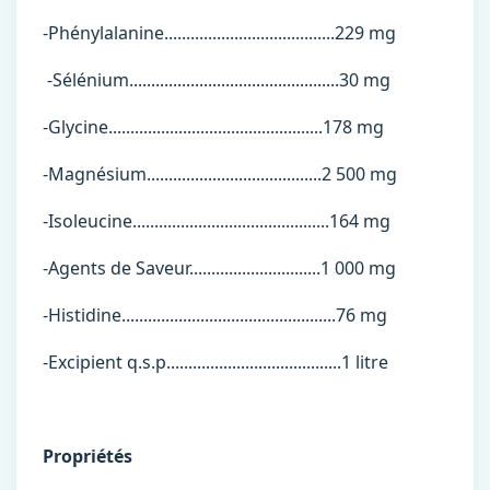
-Phénylalanine.......................................229 mg
-Sélénium................................................30 mg
-Glycine.................................................178 mg
-Magnésium........................................2 500 mg
-Isoleucine.............................................164 mg
-Agents de Saveur..............................1 000 mg
-Histidine.................................................76 mg
-Excipient q.s.p........................................1 litre
Propriétés