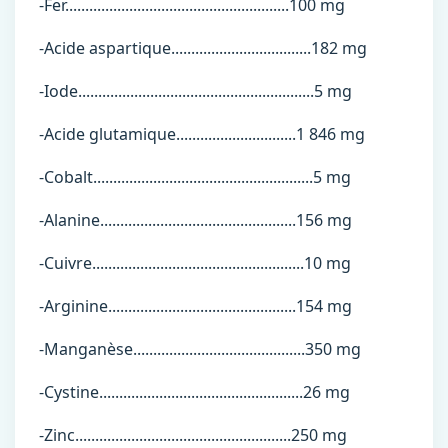
-Fer........................................................100 mg
-Acide aspartique...................................182 mg
-Iode...........................................................5 mg
-Acide glutamique..............................1 846 mg
-Cobalt.......................................................5 mg
-Alanine.................................................156 mg
-Cuivre.....................................................10 mg
-Arginine...............................................154 mg
-Manganèse...........................................350 mg
-Cystine...................................................26 mg
-Zinc......................................................250 mg