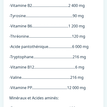
-Vitamine B2......................................2 400 mg
-Tyrosine.................................................90 mg
-Vitamine B6......................................1 200 mg
-Thréonine.............................................120 mg
-Acide pantothénique.........................6 000 mg
-Tryptophane.........................................216 mg
-Vitamine B12...........................................6 mg
-Valine...................................................216 mg
-Vitamine PP.....................................12 000 mg
Minéraux et Acides aminés: