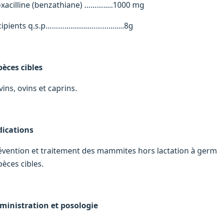
oxacilline (benzathiane) ……….....1000 mg
ipients q.s.p……….............………........8g
pèces cibles
ins, ovins et caprins.
dications
évention et traitement des mammites hors lactation à germes 
pèces cibles.
ministration et posologie