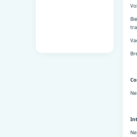
Vo
Bi
tra
Va
Bre
Co
Ne
In
Ne