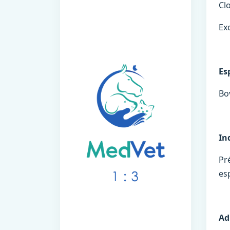
Cl
Exc
Es
Bov
In
Pr
es
Ad