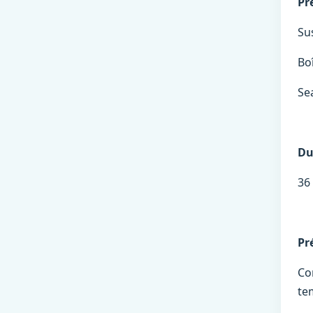
Pr
Su
Bo
Se
Du
36
Pr
Co
te