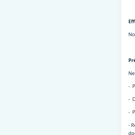
Ef
No
Pr
Ne
- 
- 
- 
- 
do