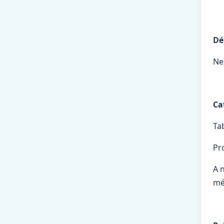
Dé
Ne
Ca
Ta
Pr
A 
mé