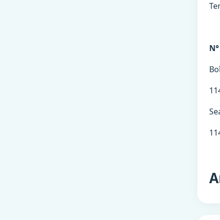
Ten
N°
Bo
11
Se
11
A