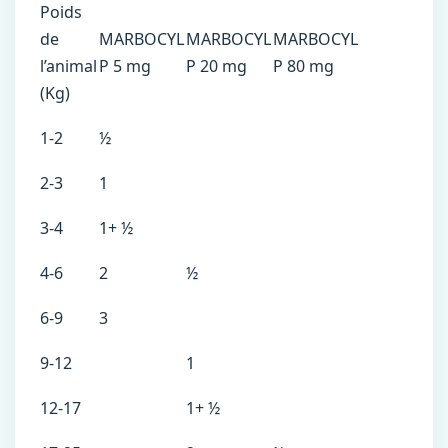
Poids
de
MARBOCYL
MARBOCYL
MARBOCYL
l’animal
P 5 mg
P 20 mg
P 80 mg
(Kg)
1-2
½
2-3
1
3-4
1+ ½
4-6
2
½
6-9
3
9-12
1
12-17
1+ ½