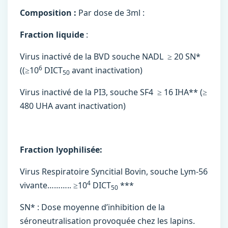
Composition :
Par dose de 3ml :
Fraction liquide
:
Virus inactivé de la BVD souche NADL ≥ 20 SN*
6
((≥10
DICT
avant inactivation)
50
Virus inactivé de la PI3, souche SF4 ≥ 16 IHA** (≥
480 UHA avant inactivation)
Fraction lyophilisée:
Virus Respiratoire Syncitial Bovin, souche Lym-56
4
vivante……….. ≥10
DICT
***
50
SN* : Dose moyenne d’inhibition de la
séroneutralisation provoquée chez les lapins.