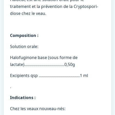
traitement et la prévention de la Cryptospori-
diose chez le veau.
Composition :
Solution orale:
Halofuginone base (sous forme de
lactate).......................................0,50g
Excipients qsp ........................................1 ml
.
Indications :
Chez les veaux nouveau-nés: