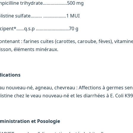
picilline trihydrate……………….500 mg
listine sulfate……… …………...…1 MUI
cipent*……q.s.p ………………..…...70 g
ntenant : farines cuites (carottes, caroube, fèves), vitamine
isson, éléments minéraux.
dications
au nouveau-né, agneau, chevreau : Affections à germes sensib
istine chez le veau nouveau-né et les diarrhées à E. Coli K99
ministration et Posologie