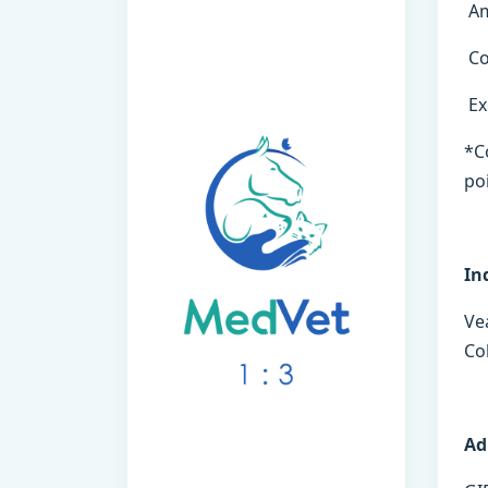
Am
Co
Ex
*Co
po
In
Ve
Col
Ad