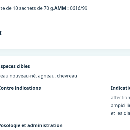
ite de 10 sachets de 70 g.
AMM :
0616/99
I
Especes cibles
veau nouveau-né, agneau, chevreau
Contre indications
Indicat
affectio
ampicill
et les di
Posologie et administration