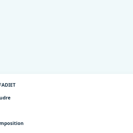
FADIET
udre
mposition