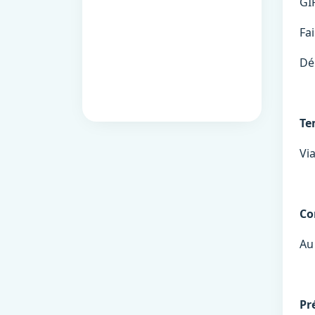
GI
Fa
Dél
Te
Via
Co
Au 
Pr