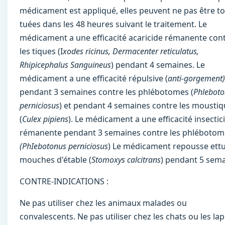
médicament est appliqué, elles peuvent ne pas être t
tuées dans les 48 heures suivant le traitement. Le
médicament a une efficacité acaricide rémanente con
les tiques (I
xodes ricinus, Dermacenter reticulatus,
Rhipicephalus Sanguineus
) pendant 4 semaines. Le
médicament a une efficacité répulsive (
anti-gorgement)
pendant 3 semaines contre les phlébotomes (
Phlebot
perniciosus
) et pendant 4 semaines contre les mousti
(
Culex pipiens
). Le médicament a une efficacité insectic
rémanente pendant 3 semaines contre les phlébotom
(PhIebotonus perniciosus
) Le médicament repousse ettu
mouches d'étable (
Stomoxys calcitrans
) pendant 5 sema
CONTRE-INDICATIONS :
Ne pas utiliser chez les animaux malades ou
convalescents. Ne pas utiliser chez les chats ou les lap