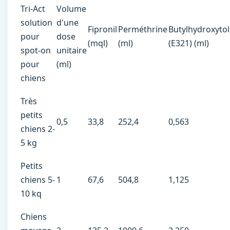
Tri-Act
Volume
solution
d'une
Fipronil
Perméthrine
Butylhydroxyto
pour
dose
(mql)
(ml)
(E321) (ml)
spot-on
unitaire
pour
(ml)
chiens
Très
petits
0,5
33,8
252,4
0,563
chiens 2-
5 kg
Petits
chiens 5-
1
67,6
504,8
1,125
10 kq
Chiens