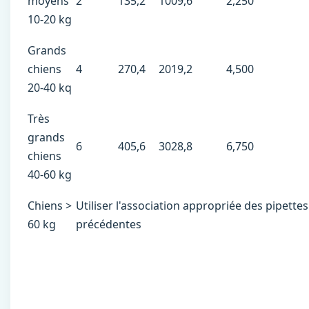
moyens
2
135,2
1009,6
2,250
10-20 kg
Grands
chiens
4
270,4
2019,2
4,500
20-40 kq
Très
grands
6
405,6
3028,8
6,750
chiens
40-60 kg
Chiens >
Utiliser l'association appropriée des pipettes
60 kg
précédentes