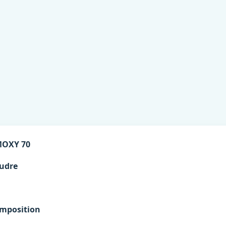
OXY 70
udre
mposition