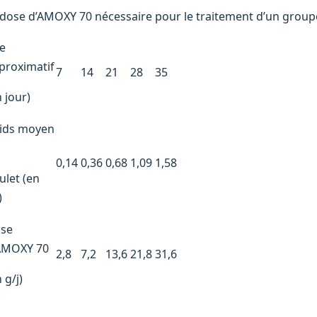
 dose d’AMOXY 70 nécessaire pour le traitement d’un groupe 
e
proximatif
7
14
21
28
35
n jour)
ids moyen
0,14
0,36
0,68
1,09
1,58
ulet (en
)
se
AMOXY 70
2,8
7,2
13,6
21,8
31,6
 g/j)