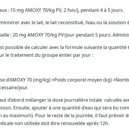
aux : 15 mg AMOXY 70/kg PV, 2 fois/j, pendant 4 à 5 jours.
inistrer avec le lait, le lait reconstitué, l’eau ou la solution 
laille : 20 mg AMOXY 70/kg PV/jour pendant 5 jours. Adminis
 est possible de calculer avec la formule suivante la quantit
ur le traitement du groupe entier par jour :
se d’AMOXY 70 (mg/kg) ×Poids corporel moyen (kg) ×Nom
cessaire/jour.
 faut d’abord mélanger la dose journalière totale calculée av
isson. Ensuite, ajouter à une quantité d’eau qui sera bu com
h au maximum). Pour le reste de la journée, il faut prévoir
dicale non utilisée doit être renouvelée après 12h.