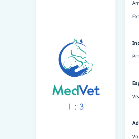
Am
Ex
In
Pr
Es
Ve
Ad
Voi