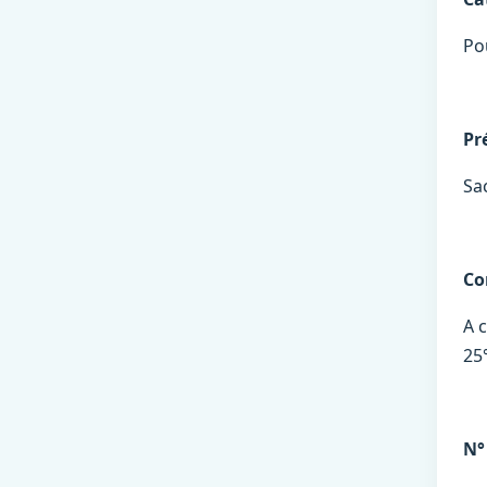
Po
Pr
Sa
Co
A 
25
N°