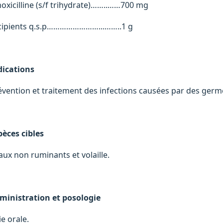
oxicilline (s/f trihydrate)……..……700 mg
cipients q.s.p……………………...……..1 g
dications
évention et traitement des infections causées par des germes
pèces cibles
aux non ruminants et volaille.
ministration et posologie
e orale.