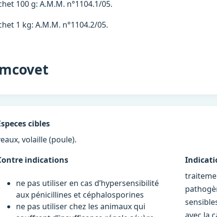
chet 100 g: A.M.M. n°1104.1/05.
chet 1 kg: A.M.M. n°1104.2/05.
mcovet
Especes cibles
eaux, volaille (poule).
Contre indications
Indicat
traiteme
ne pas utiliser en cas d’hypersensibilité
pathogèn
aux pénicillines et céphalosporines
sensibles
ne pas utiliser chez les animaux qui
avec la c