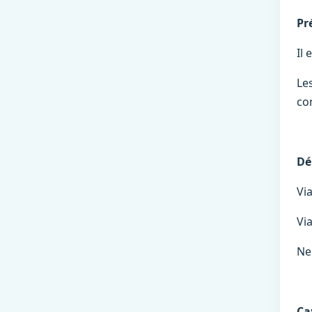
Pr
Il 
Les
co
Dé
Via
Via
Ne
Ca