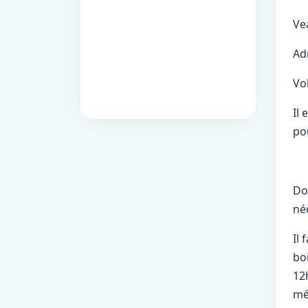
Ve
Adm
Vo
Il
po
Do
né
Il
bo
12
mé