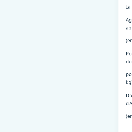
La
Ag
ap
(e
Po
du
po
kg
Do
d’
(en