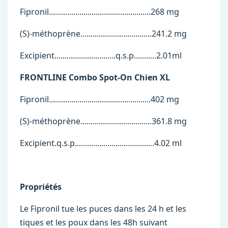
Fipronil..................................................268 mg
(S)-méthoprène...................................241.2 mg
Excipient..............................q.s.p...........2.01ml
FRONTLINE Combo Spot-On Chien XL
Fipronil..................................................402 mg
(S)-méthoprène...................................361.8 mg
Excipient.q.s.p.......................................4.02 ml
Propriétés
Le Fipronil tue les puces dans les 24 h et les
tiques et les poux dans les 48h suivant