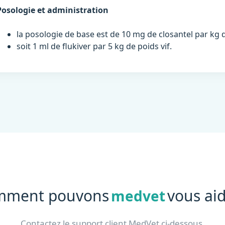
Posologie et administration
la posologie de base est de 10 mg de closantel par kg d
soit 1 ml de flukiver par 5 kg de poids vif.
mment pouvons
vous aid
medvet
Contactez le support client MedVet ci-dessous.