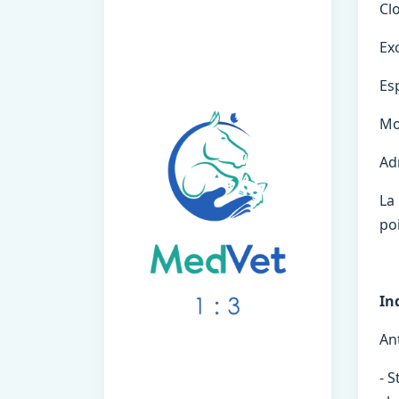
Cl
Exc
Es
Mo
Ad
La
poi
In
An
- 