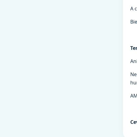
A 
Bie
Te
An
Ne
hu
AM
Ce