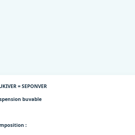
UKIVER = SEPONVER
spension buvable
mposition :