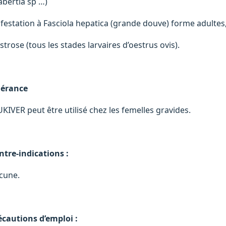
abertia sp …)
infestation à Fasciola hepatica (grande douve) forme adulte
trose (tous les stades larvaires d’oestrus ovis).
lérance
UKIVER peut être utilisé chez les femelles gravides.
ntre-indications :
cune.
écautions d’emploi :