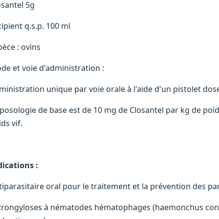
osantel 5g
ipient q.s.p. 100 ml
pèce : ovins
de et voie d'administration :
ministration unique par voie orale à l'aide d'un pistolet dose
 posologie de base est de 10 mg de Closantel par kg de poids 
ds vif.
dications :
tiparasitaire oral pour le traitement et la prévention des pa
Strongyloses à nématodes hématophages (haemonchus con