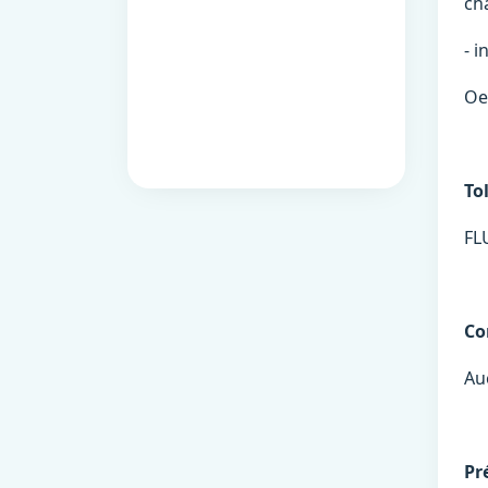
ch
- 
Oes
To
FL
Co
Au
Pr