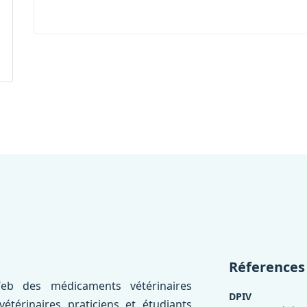
Réferences
eb des médicaments vétérinaires
DPIV
térinaires praticiens et étudiants