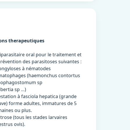
ions therapeutiques
iparasitaire oral pour le traitement et
prévention des parasitoses suivantes :
ongyloses à nématodes
matophages (haemonchus contortus
sophagostomum sp
bertia sp …)
estation à fasciola hepatica (grande
ve) forme adultes, immatures de 5
aines ou plus.
trose (tous les stades larvaires
estrus ovis).