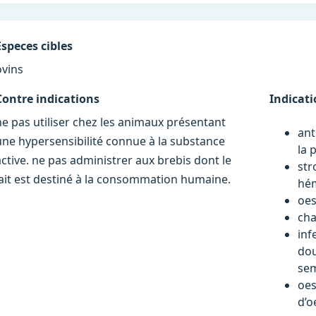
Especes cibles
ovins
Contre indications
Indicat
ne pas utiliser chez les animaux présentant
ant
une hypersensibilité connue à la substance
la 
active. ne pas administrer aux brebis dont le
str
lait est destiné à la consommation humaine.
hé
oe
cha
inf
dou
sem
oes
d’o