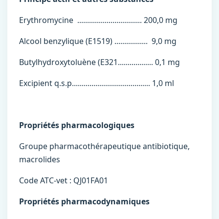
Erythromycine ................................. 200,0 mg
Alcool benzylique (E1519) ................. 9,0 mg
Butylhydroxytoluène (E321.................. 0,1 mg
Excipient q.s.p........................................ 1,0 ml
Propriétés pharmacologiques
Groupe pharmacothérapeutique antibiotique,
macrolides
Code ATC-vet : QJ01FA01
Propriétés pharmacodynamiques