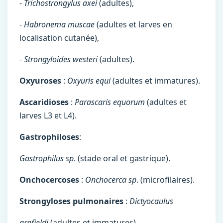
-
Trichostrongylus axei
(adultes),
- Habronema muscae
(adultes et larves en
localisation cutanée),
-
Strongyloides westeri
(adultes).
Oxyuroses
:
Oxyuris equi
(adultes et immatures).
Ascaridioses
:
Parascaris equorum
(adultes et
larves L3 et L4).
Gastrophiloses
:
Gastrophilus sp
. (stade oral et gastrique).
Onchocercoses
:
Onchocerca sp
. (microfilaires).
Strongyloses pulmonaires
:
Dictyocaulus
arnfieldi
(adultes et immatures).