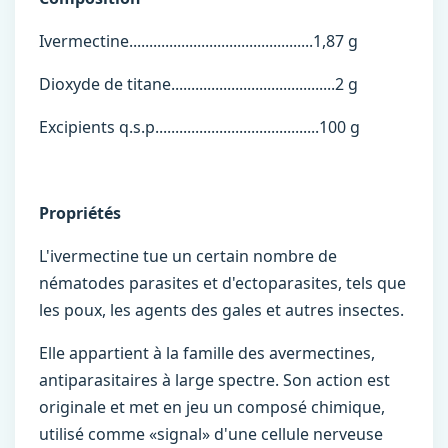
Ivermectine..............................................1,87 g
Dioxyde de titane.........................................2 g
Excipients q.s.p.........................................100 g
Propriétés
L'ivermectine tue un certain nombre de
nématodes parasites et d'ectoparasites, tels que
les poux, les agents des gales et autres insectes.
Elle appartient à la famille des avermectines,
antiparasitaires à large spectre. Son action est
originale et met en jeu un composé chimique,
utilisé comme «signal» d'une cellule nerveuse