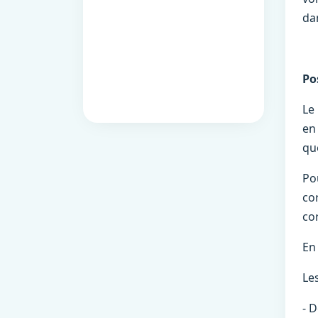
da
Po
Le
en
qu
Pou
co
co
En
Les
- 