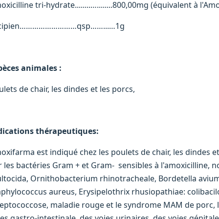
xicilline tri-hydrate........…........800,00mg (équivalent à l'A
cipien………………………qsp……...…1g
pèces animales :
lets de chair, les dindes et les porcs,
dications thérapeutiques:
oxifarma est indiqué chez les poulets de chair, les dindes et
r les bactéries Gram + et Gram- sensibles à l'amoxicilline
ltocida, Ornithobacterium rhinotracheale, Bordetella avium
aphylococcus aureus, Erysipelothrix rhusiopathiae: colibaci
reptococcose, maladie rouge et le syndrome MAM de porc, les
es gastro-intestinale, des voies urinaires, des voies génitales