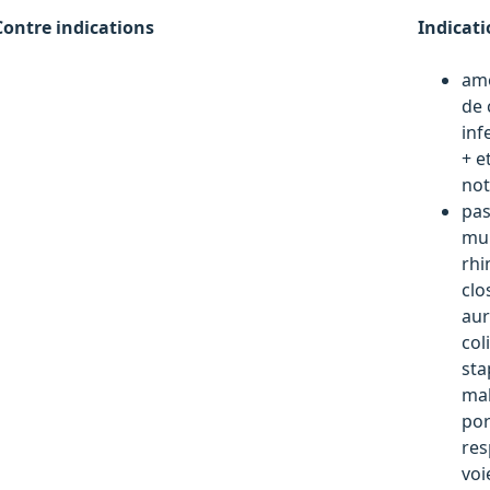
Contre indications
Indicat
amo
de 
inf
+ e
no
pas
mul
rhi
clo
aur
col
sta
mal
por
res
voi