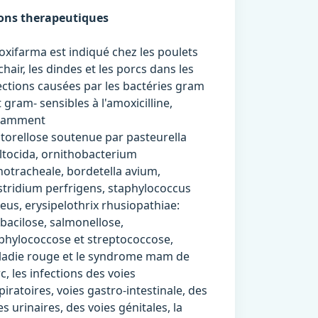
ions therapeutiques
xifarma est indiqué chez les poulets
chair, les dindes et les porcs dans les
ections causées par les bactéries gram
t gram- sensibles à l'amoxicilline,
tamment
torellose soutenue par pasteurella
tocida, ornithobacterium
notracheale, bordetella avium,
stridium perfrigens, staphylococcus
eus, erysipelothrix rhusiopathiae:
ibacilose, salmonellose,
phylococcose et streptococcose,
adie rouge et le syndrome mam de
c, les infections des voies
piratoires, voies gastro-intestinale, des
es urinaires, des voies génitales, la