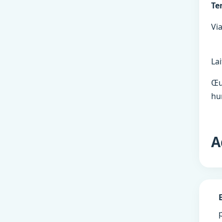
Te
V
Lai
Œu
hu
A