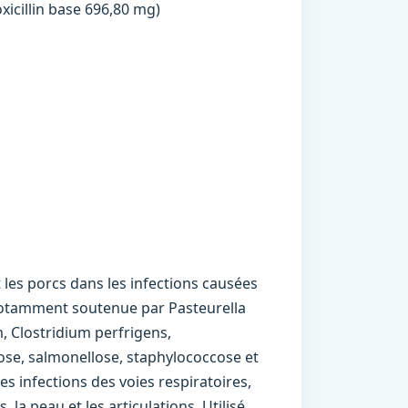
moxicillin base 696,80 mg)
 les porcs dans les infections causées
, notamment soutenue par Pasteurella
, Clostridium perfrigens,
lose, salmonellose, staphylococcose et
 infections des voies respiratoires,
, la peau et les articulations. Utilisé