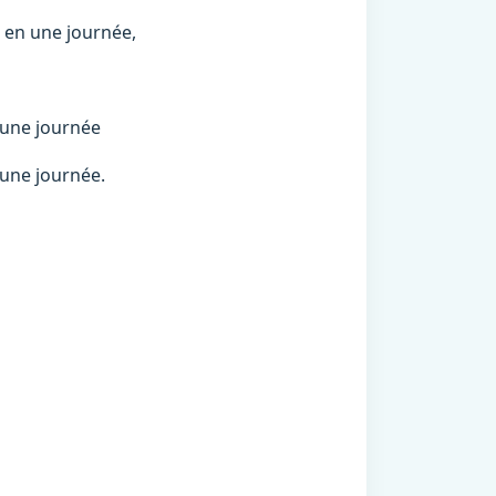
ommés en une journée,
c
més en une journée
 en une journée.
3g et 1430g