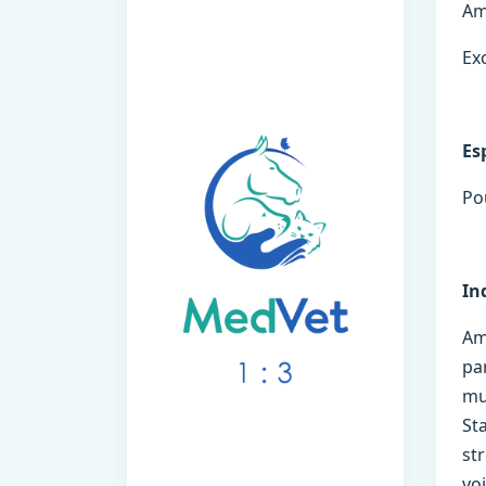
Amo
Ex
Es
Pou
In
Am
pa
mu
St
st
voi