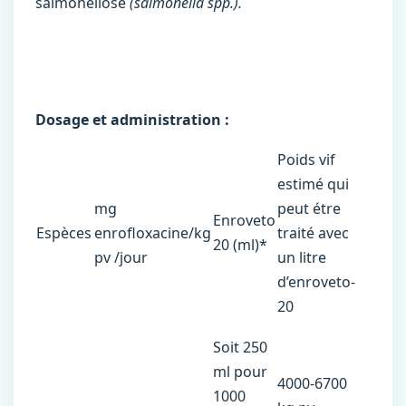
salmonellose
(salmonella spp.).
Dosage et administration :
Poids vif
estimé qui
mg
peut étre
Enroveto
Espèces
enrofloxacine/kg
traité avec
20 (ml)*
pv /jour
un litre
d’enroveto-
20
Soit 250
ml pour
4000-6700
1000