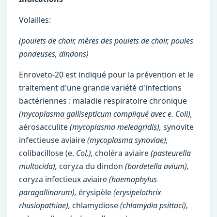
Volailles:
(poulets de chair, mères des poulets de chair, poules
pondeuses, dindons)
Enroveto-20 est indiqué pour la prévention et le
traitement d'une grande variété d'infections
bactériennes : maladie respiratoire chronique
(mycoplasma gallisepticum compliqué avec e. Coli),
aérosacculite
(mycoplasma meleagridis),
synovite
infectieuse aviaire
(mycoplasma
synoviae),
colibacillose (e.
Col,),
choléra aviaire
(pasteurella
multocida),
coryza du dindon
(bordetella avium),
coryza infectieux aviaire
(haemophylus
paragallinarum),
érysipèle
(erysipelothrix
rhusiopathiae),
chlamydiose
(chlamydia psittaci),