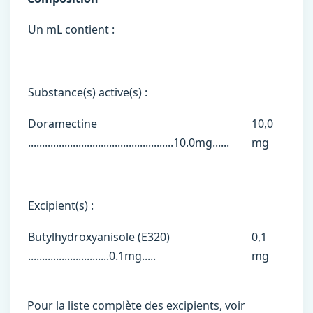
Un mL contient :
Substance(s) active(s) :
Doramectine
10,0
....................................................10.0mg......
mg
Excipient(s) :
Butylhydroxyanisole (E320)
0,1
.............................0.1mg.....
mg
Pour la liste complète des excipients, voir