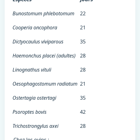
Bunostomum phlebotomum
22
Cooperia oncophora
21
Dictyocaulus viviparous
35
Haemonchus placei (adultes)
28
Linognathus vituli
28
Oesophagostomum radiatum
21
Ostertagia ostertagi
35
Psoroptes bovis
42
Trichostrongylus axei
28
Chez les ovins :