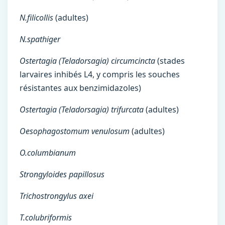
N.filicollis
(adultes)
N.spathiger
Ostertagia (Teladorsagia) circumcincta
(stades
larvaires inhibés L4, y compris les souches
résistantes aux benzimidazoles)
Ostertagia (Teladorsagia) trifurcata
(adultes)
Oesophagostomum venulosum
(adultes)
O.columbianum
Strongyloides papillosus
Trichostrongylus axei
T.colubriformis