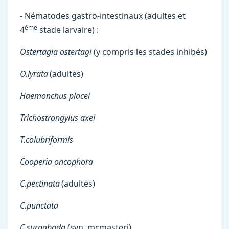
- Nématodes gastro-intestinaux (adultes et
ème
4
stade larvaire) :
Ostertagia ostertagi
(y compris les stades inhibés)
O.lyrata
(adultes)
Haemonchus placei
Trichostrongylus axei
T.colubriformis
Cooperia oncophora
C.pectinata
(adultes)
C.punctata
C.surnabada
(syn. mcmasteri)