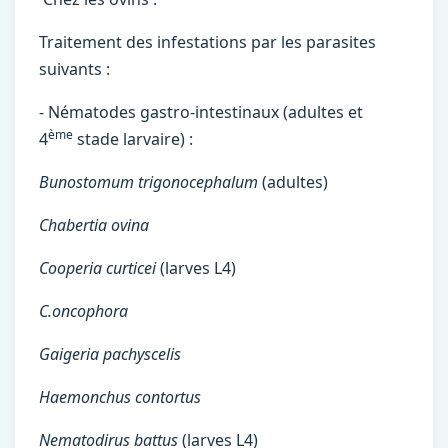
Traitement des infestations par les parasites
suivants :
- Nématodes gastro-intestinaux (adultes et
ème
4
stade larvaire) :
Bunostomum trigonocephalum
(adultes)
Chabertia ovina
Cooperia curticei
(larves L4)
C.oncophora
Gaigeria pachyscelis
Haemonchus contortus
Nematodirus battus
(larves L4)