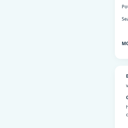
Pot
Sea
MC
c