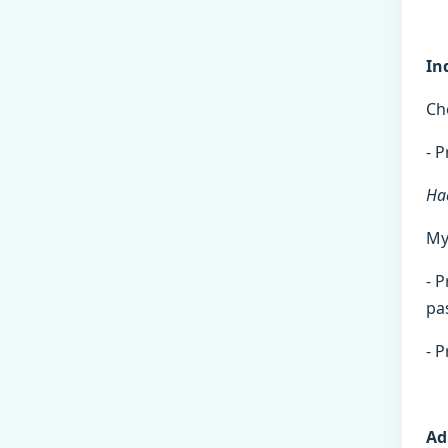
In
Che
- 
Ha
My
- P
pas
- 
Ad