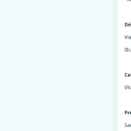
Dé
Via
Œu
Ca
Vi
Pr
Sa