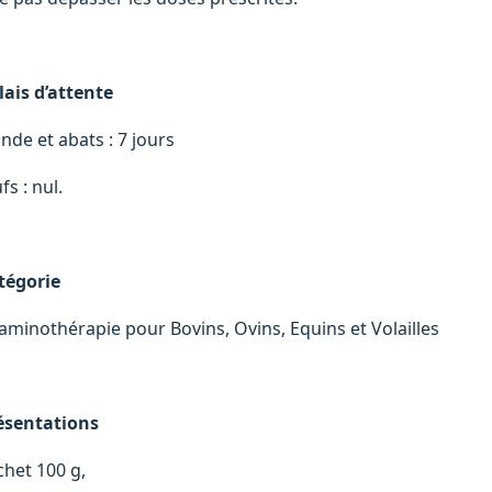
lais d’attente
nde et abats : 7 jours
fs : nul.
tégorie
taminothérapie pour Bovins, Ovins, Equins et Volailles
ésentations
chet 100 g,