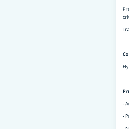
Pr
cri
Tr
Co
Hy
Pr
- A
- 
- 