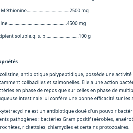
Méthionine....................................2500 mg
ne..................................................4500 mg
ipient soluble.q. s. p............................100 g
opriétés
 colistine, antibiotique polypeptidique, possède une activit
tamment colibacilles et salmonelles. Elle a une action bactér
ctéries en phase de repos que sur celles en phase de multipli
queuse intestinale lui confère une bonne efficacité sur les a
oxytetracycline est un antibiotique doué d'un pouvoir bactér
ents pathogènes : bactéries Gram positif (aérobies, anaéro
irochètes, rickettsies, chlamydies et certains protozoaires.