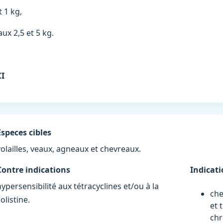
 1 kg,
ux 2,5 et 5 kg.
I
Especes cibles
volailles, veaux, agneaux et chevreaux.
Contre indications
Indicat
hypersensibilité aux tétracyclines et/ou à la
che
olistine.
et 
chr