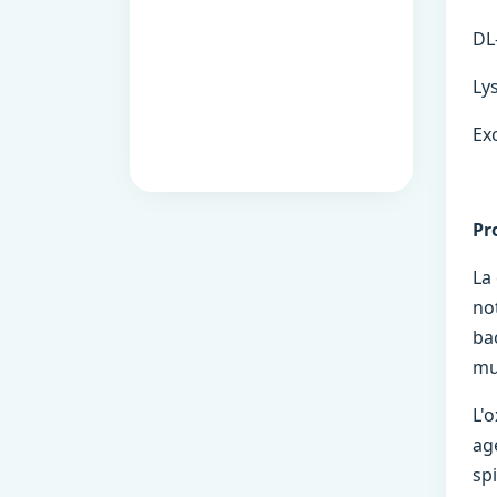
DL-
Lysi
Exc
Pr
La
no
ba
mu
L'
ag
sp