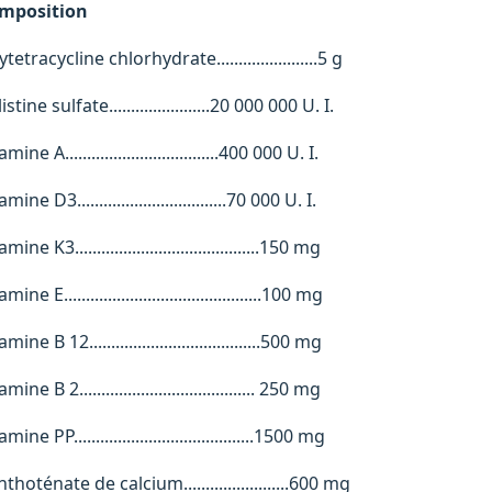
mposition
tetracycline chlorhydrate.......................5 g
istine sulfate.......................20 000 000 U. I.
mine A...................................400 000 U. I.
mine D3..................................70 000 U. I.
mine K3..........................................150 mg
mine E.............................................100 mg
mine B 12.......................................500 mg
mine B 2........................................ 250 mg
mine PP.........................................1500 mg
thoténate de calcium........................600 mg