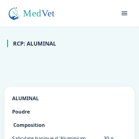
RCP: ALUMINAL
ALUMINAL
Poudre
Composition
Salicylate basique d 'Aluminium……........30 g