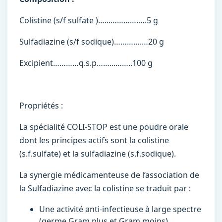
Colistine (s/f sulfate )…...………….….5 g
Sulfadiazine (s/f sodique)………….…20 g
Excipient…………q.s.p……...……..100 g
Propriétés :
La spécialité COLI-STOP est une poudre orale
dont les principes actifs sont la colistine
(s.f.sulfate) et la sulfadiazine (s.f.sodique).
La synergie médicamenteuse de l’association de
la Sulfadiazine avec la colistine se traduit par :
Une activité anti-infectieuse à large spectre
(germe Gram plus et Gram moins).