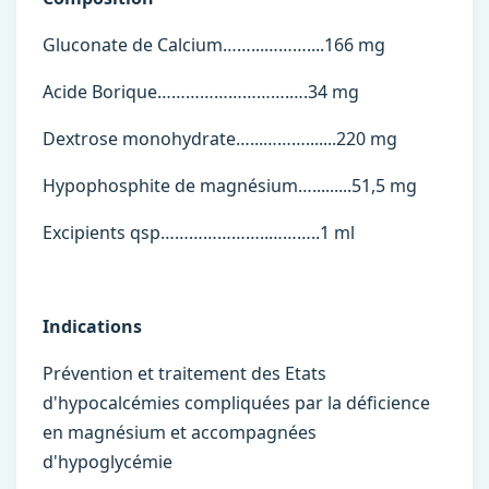
Gluconate de Calcium……...………....166 mg
Acide Borique……………………….….34 mg
Dextrose monohydrate…...……….......220 mg
Hypophosphite de magnésium….........51,5 mg
Excipients qsp…………………..………..1 ml
Indications
Prévention et traitement des Etats
d'hypocalcémies compliquées par la déficience
en magnésium et accompagnées
d'hypoglycémie