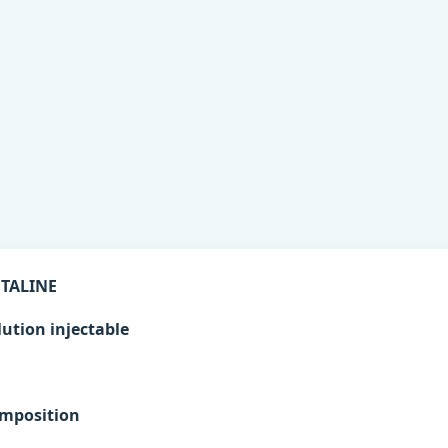
TALINE
lution injectable
mposition