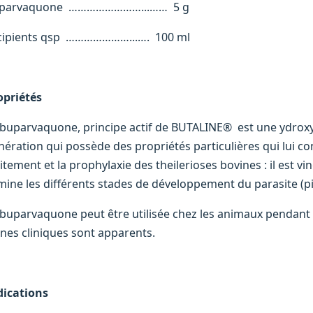
parvaquone ……………………...…… 5 g
cipients qsp …………………...…. 100 ml
opriétés
 buparvaquone, principe actif de BUTALINE® est une ydro
nération qui possède des propriétés particulières qui lui co
itement et la prophylaxie des theilerioses bovines : il est vi
imine les différents stades de développement du parasite (p
 buparvaquone peut être utilisée chez les animaux pendant 
gnes cliniques sont apparents.
dications