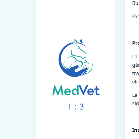
Bu
Ex
Pr
La
gé
tra
él
La
si
In