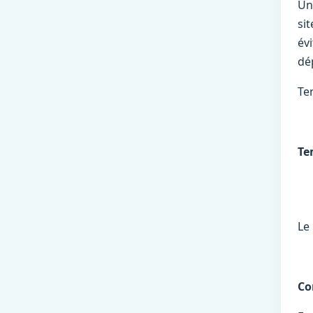
Un
si
év
dép
Te
Te
Le
Co