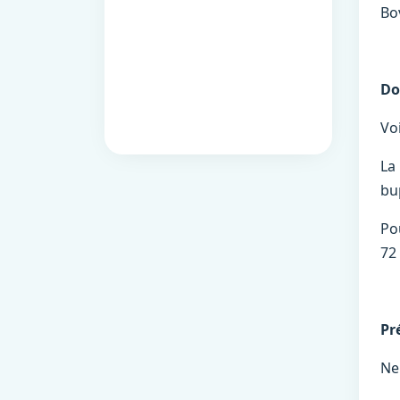
Bo
Do
Vo
La
bu
Po
72 
Pr
Ne