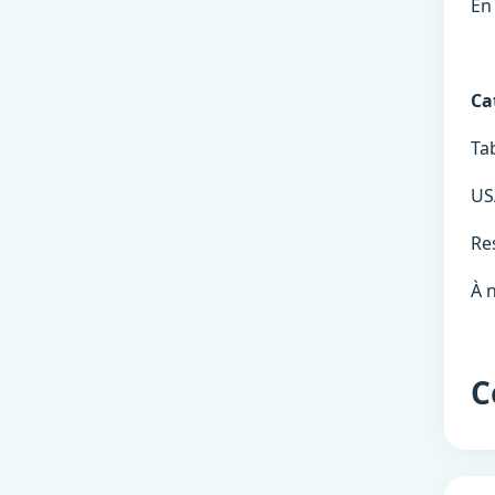
En
Ca
Ta
US
Re
À 
C