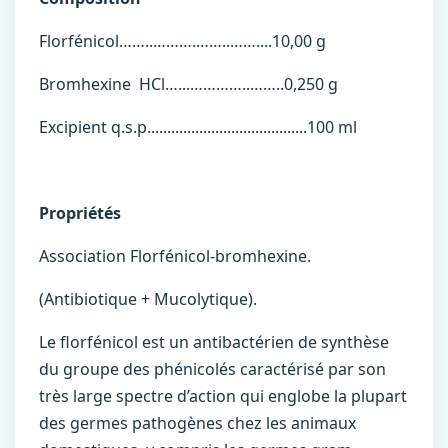
Florfénicol……..……….……..……....10,00 g
Bromhexine HCl…...…………..……..0,250 g
Excipient q.s.p........................................100 ml
Propriétés
Association Florfénicol-bromhexine.
(Antibiotique + Mucolytique).
Le florfénicol est un antibactérien de synthèse
du groupe des phénicolés caractérisé par son
très large spectre d’action qui englobe la plupart
des germes pathogènes chez les animaux